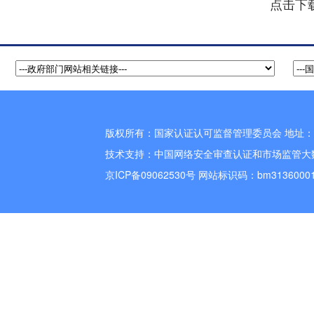
点击下
版权所有：国家认证认可监督管理委员会 地址：北
技术支持：
中国网络安全审查认证和市场监管大
京ICP备09062530号
网站标识码：bm3136000