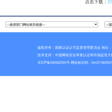
点击下载：
2
版权所有：国家认证认可监督管理委员会 地址：北
技术支持：
中国网络安全审查认证和市场监管大
京ICP备09062530号
网站标识码：bm3136000