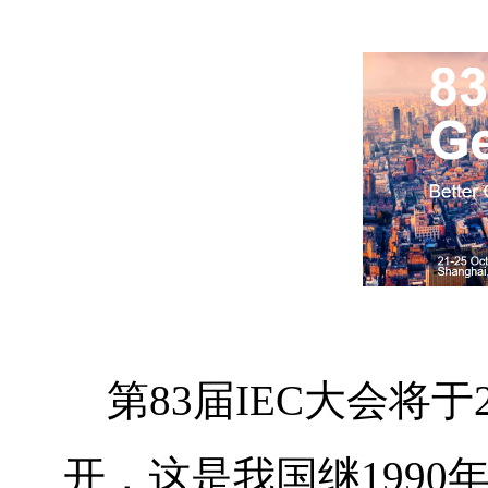
第
83
届
IEC
大会将于
开，这是我国继
1990