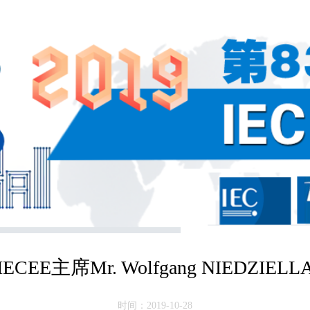
IECEE主席Mr. Wolfgang NIEDZIELL
时间：2019-10-28