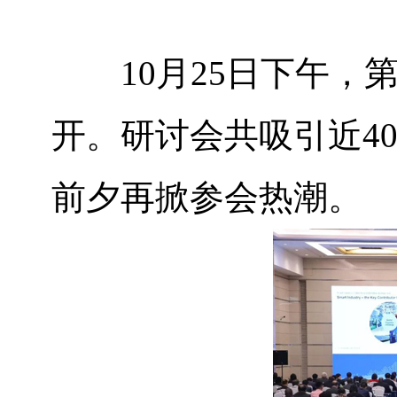
10
月
25
日下午，
开。研讨会共吸引近
4
前夕再掀参会热潮。