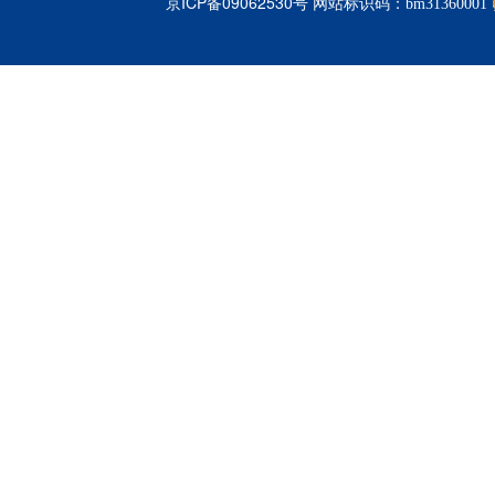
京ICP备09062530号
网站标识码：bm31360001