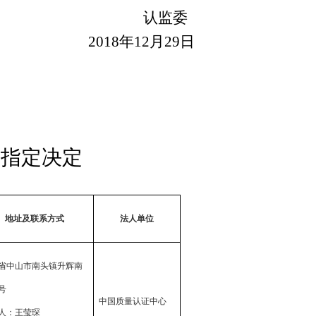
认监委
2018
年
12
月
29
日
常指定决定
地址及联系方式
法人单位
省中山市南头镇升辉南
号
中国质量认证中心
人：王莹琛