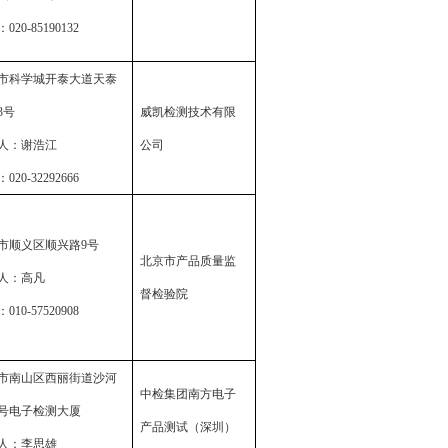
：
020-85190132
市科学城开泰大道天泰
3
号
威凯检测技术有限
人：谢浩江
公司
：
020-32292666
市顺义区顺兴路
9
号
北京市产品质量监
人：高凡
督检验院
：
010-57520908
市南山区西丽街道沙河
中检集团南方电子
号电子检测大厦
产品测试（深圳）
人：李思雄