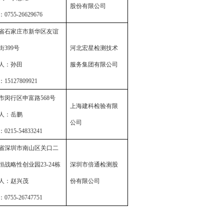
股份有限公司
：
0755-26629676
省石家庄市新华区友谊
街
399
号
河北宏星检测技术
人：孙田
服务集团有限公司
：
15127809921
市闵行区申富路
568
号
上海建科检验有限
人：岳鹏
公司
：
0215-54833241
省深圳市南山区关口二
恒战略性创业园
23-24
栋
深圳市倍通检测股
人：赵兴茂
份有限公司
：
0755-26747751