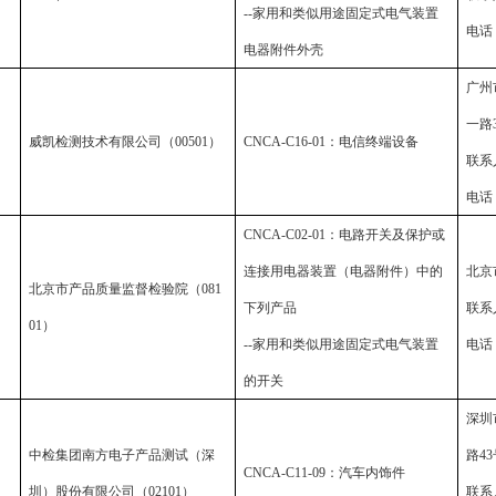
--
家用和类似用途固定式电气装置
电话
电器附件外壳
广州
一路
威凯检测技术有限公司（
00501
）
CNCA-C16-01
：电信终端设备
联系
电话
CNCA-C02-01
：电路开关及保护或
连接用电器装置（电器附件）中的
北京
北京市产品质量监督检验院（
081
下列产品
联系
01
）
--
家用和类似用途固定式电气装置
电话
的开关
深圳
中检集团南方电子产品测试（深
路
43
CNCA-C11-09
：汽车内饰件
圳）股份有限公司（
02101
）
联系