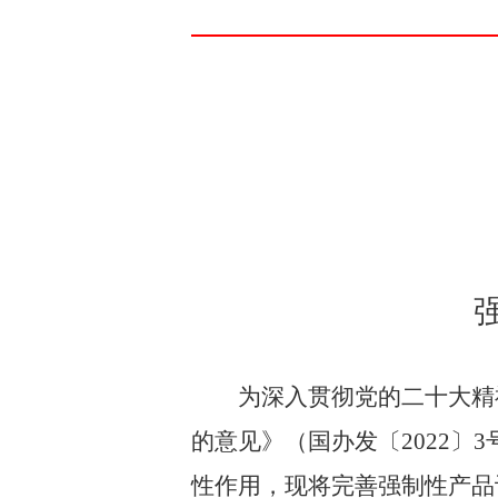
为
深入
贯彻
党的二十大精
的意见》（
国办发〔
2022
〕
3
性
作用，现将
完善
强制性产品