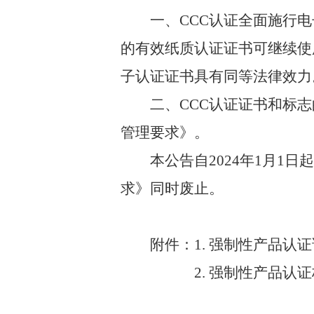
一、
CCC
认证全面施行电
的有效纸质认证证书可继续使
子认证证书具有同等法律效力
二、
CCC
认证证书和标志
管理要求
》。
本公告自
2024
年
1
月
1
日起
求》
同时废止。
附件：
1.
强制
性
产品认证
2.
强制性产品认证