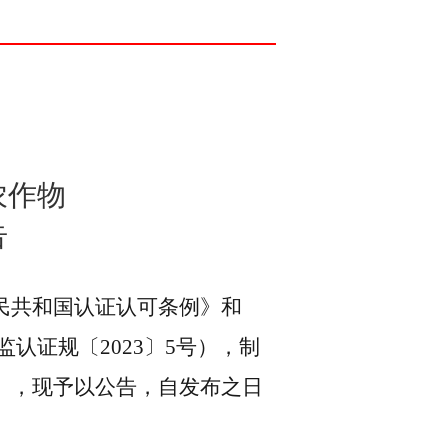
布
农作物
告
民共和国认证认可条例》
和
监认证规〔
2023
〕
5
号），
制
》，现
予以公告，
自发布之日