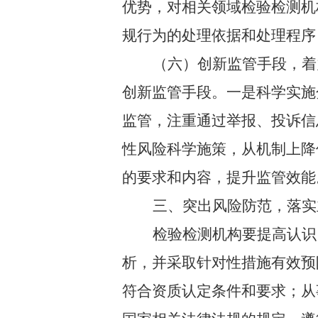
优势，对相关领域检验检测机
规行为的处理依据和处理程序
（六）创新监管手段，着
创新监管手段。一是科学实施
监管，注重通过举报、投诉信
性风险科学施策，从机制上降
的要求和内容，提升监管效能
三、突出风险防范，
落实
检验检测机构
要提高认识
析，并采取针对性措施有效预
符合资质认定条件和要求；从