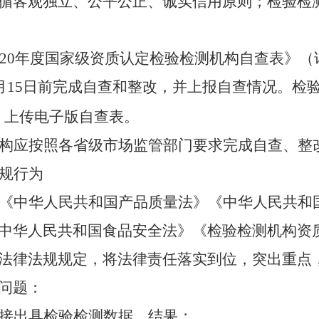
循客观独立、公平公正、诚实信用原则；检验检
20
年度国家级资质认定检验检测机构自查表》（
月
15
日
前
完成自查和整改，并上报自查情况。检
、上传电子版自查表
。
构应按照各省级市场监管部门要求完成自查、整
规行为
《中华人民共和国产品质量法》
《
中华人民共和
中华人民共和国食品安全法》
《检验检测机构资
法律法规规定，将法律责任落实到位，突出重点
问题：
接出具检验检测数据、结果；