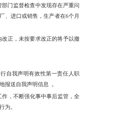
管部门监督检查中发现存在严重问
厂、进口或销售，生产者在
6
个月
内改正，未按要求改正的将予以撤
履
行
自我声
明
有效
性
第一
责
任人职
地报送
自
我声
明
信息
。
工
作，
不
断强化
事
中事
后
监
管
，全
行为。