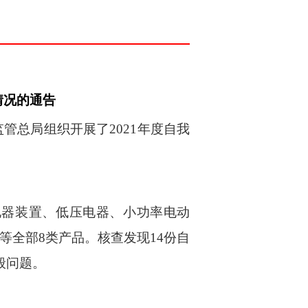
情况的通告
监管总
局
组织开
展了
2
0
2
1
年
度
自我
电器
装
置
、
低
压电器
、
小功
率
电动
等全
部
8
类
产
品
。
核
查
发
现
1
4
份
自
般问题。