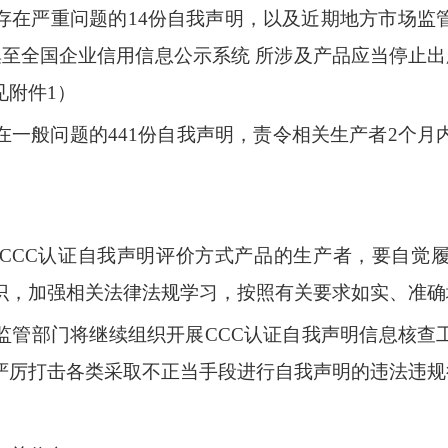
存在严重问题的
14
份自我声明，
以及近期地方市场监
集至全国企业信用信息公示系统
所涉及产品应当停止出
见附件
1
）
在一般问题的
441
份自我声明，责
令相关生产者
2个月
C
C
C
认
证
自我声
明
评价
方
式产
品
的
生
产者，
要
自觉
识，
加
强相关
法
律法
规
学习
，
按照有
关
要
求如
实
、准
确
监
管
部门将
继
续组织
开展
C
C
C
认证
自
我
声明信
息
核查
严
厉
打击各
类
采取
不
正当
手
段进行
自
我
声明
的
违法
违
规