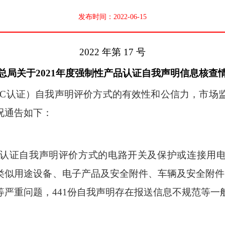
发布时间：2022-06-15
2022
年第
17
号
总局关于2021年度强制性产品认证自我声明信息核查
C
认
证
）
自
我
声
明
评价方
式
的
有
效
性
和公信
力
，
市
场
况
通
告如下：
认
证
自
我
声明
评
价
方
式
的
电
路
开
关
及保护
或
连接
用
类
似
用途设
备
、电
子
产品
及
安全附
件
、
车
辆
及
安全附
件
等严重问题，
441
份自我声明存在报送信息不规范等一