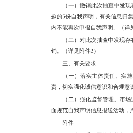
（一）撤销此次抽查中发现
题的
5
份自我声明，有关信息归
内不能再次申报自我声明。（详
（二）对此次抽查中发现存
销。（详见附件2）
三、有关要求
（
一
）
落实
主
体责任
。
实
施
责，
切
实
强
化
诚
信意识
和
合规
意
（
二）强
化
监督管
理
。
市
场
面
规范
自
我
声
明信息
报
送活
动，
附件