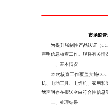
市场监管
为
提
升
强制性
产
品认
证
（
C
C
声
明
信
息核
查
工作
。
现将有
关
情
一、基本情况
本
次
核
查
工作
覆
盖
实
施
C
C
C
机
、电
动
工
具
、电焊
机
、家
用
和
我声明
存
在报
送
空白符合性信息
二、处理结果