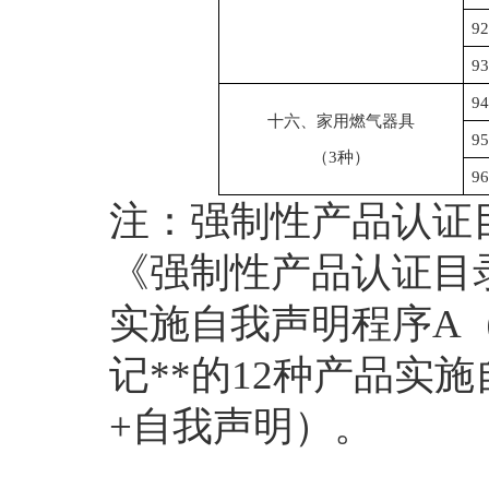
92
93
94
十六、家用燃气器具
95
（
3
种）
96
注：强制性产品认证
《强制性产品认证目
实施自我声明程序
A
记
**
的
12
种
产品实施
+
自我声明）
。