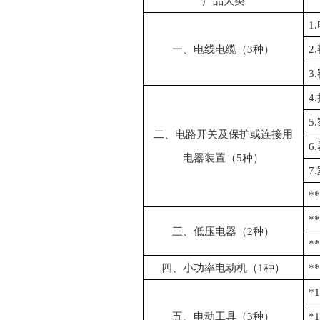
产品大类
1.
一、电线电缆（
3
种）
2.
3.
4.
5.
二、电路开关及保护或连接用
6.
电器装置（
5
种）
7.
*
*
三、低压电器（
2
种）
*
四、小功率电动机（
1
种）
*
*
1
五、电动工具（
3
种）
*
1