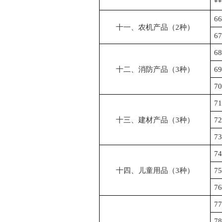
*
66
十一、农机产品（
2
种）
67
68
十二、消防产品（
3
种）
69
70
71
十三、建材产品（
3
种）
72
73
74
十四、儿童用品（
3
种）
75
76
77
78