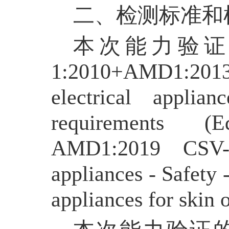
二、检测标准和
本次能力验证采用
1:2010+AMD1:2013
electrical appli
requirements (
AMD1:2019 CSV-Ho
appliances - Safety 
appliances for skin 