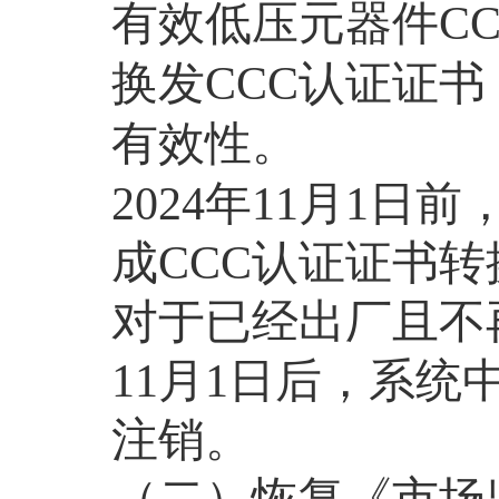
有效低压元器件
C
换发
CCC
认证证书
有效性
。
2024
年
11
月
1
日前
成
CCC
认证证书转
对于已经出厂且不
11
月
1
日
后
，系统
注销。