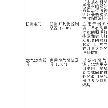
（木质材料除
为基材的建筑
表面进行装饰
护的各类建筑
性内墙面涂料
防爆电气
防爆灯具及控制
适用于爆炸
装置（
2318
）
境，具有防爆
功能的照明灯
指示和标志灯
及配套防爆灯
起使用、独立
在灯具之外的
控制装置。
燃气燃烧器
商用燃气燃烧器
以城镇燃气
具
具（
2404
）
源，燃烧用空
自室内、燃烧
直接或间接排
外的商用燃气
器具及类似用
燃具。