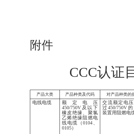
附件
CCC
认证
产品大类
产品种类及代码
对产品种类的
电线电缆
额定电压
交流额定电压
450/750V
及以下
过
450/750V
的
橡皮绝缘
、
聚氯
装置用
阻燃
电
乙烯绝缘
阻燃
电
线电缆（
0104
、
0105
）