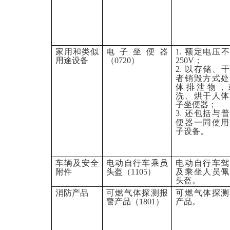
家用和类似
电子坐便器
1.
额定电压不
用途设备
（
0720
）
250V
；
2
以存储、干
.
者销毁方式处
体排泄物，
洗、烘干人体
子坐便器；
3
还包括与普
.
便器一同使用
子设备。
车辆及安全
电动自行车乘员
电动自行车驾
附件
头盔（
1105
）
及乘坐人员佩
头盔
。
消防产品
可燃气体探测报
可燃气体探测
警产品（
1801
）
产品
。