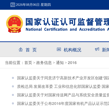
2026年08月06日 星期四
首 页
机构概况
新
首页
政务信息
通知
2016
当前位置：
>
>
>
国家认监委关于同意济宁高新技术产业开发区创建“国
质检总局 发展改革委 工业和信息化部国家认监委 
国家认监委关于对国家传送网产品与系统安全质量监
国家认监委关于公布2016年度国家有机产品认证示