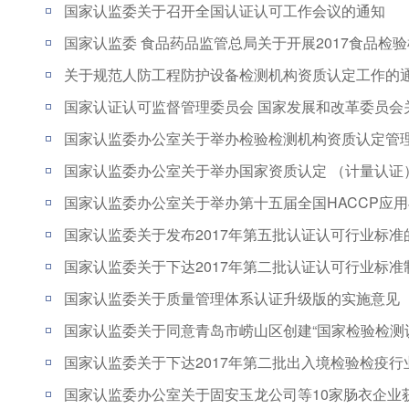
国家认监委关于召开全国认证认可工作会议的通知
国家认监委 食品药品监管总局关于开展2017食品检
关于规范人防工程防护设备检测机构资质认定工作的
国家认监委办公室关于举办检验检测机构资质认定管
国家认监委办公室关于举办国家资质认定 （计量认证
国家认监委办公室关于举办第十五届全国HACCP应
国家认监委关于发布2017年第五批认证认可行业标准
国家认监委关于下达2017年第二批认证认可行业标
国家认监委关于质量管理体系认证升级版的实施意见
国家认监委关于同意青岛市崂山区创建“国家检验检测
国家认监委关于下达2017年第二批出入境检验检疫
国家认监委办公室关于固安玉龙公司等10家肠衣企业