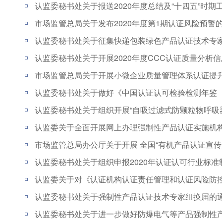
认监委秘书处关于报送2020年度总结及“十四五”时期
市场监管总局关于发布2020年度第1期认证风险预警
认监委秘书处关于征集快递包装绿色产品认证技术专
认监委秘书处关于开展2020年度CCC认证质量分析
市场监管总局关于开展小微企业质量管理体系认证提
认监委秘书处关于做好《中国认证认可检验检测年鉴（
认监委秘书处关于组织开展“自吸过滤式防颗粒物呼吸
认监委关于全面开展网上办理强制性产品认证实施机
市场监管总局办公厅关于开展 全国“有机产品认证宣传
认监委秘书处关于组织申报2020年认证认可行业标
认监委关于对《认证机构认证责任管理和认证风险防
认监委秘书处关于强制性产品认证技术专家组换届的
认监委秘书处关于进一步做好防爆电气等产品强制性