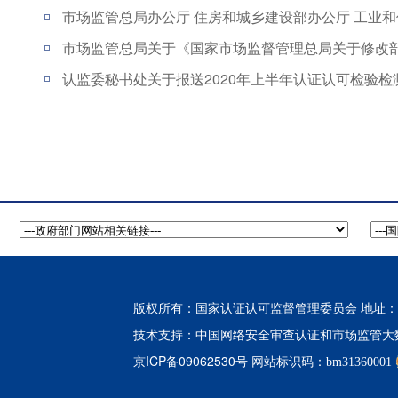
市场监管总局关于《国家市场监督管理总局关于修改
认监委秘书处关于报送2020年上半年认证认可检验
版权所有：国家认证认可监督管理委员会 地址：北
中国网络安全审查认证和市场监管大
技术支持：
京ICP备09062530号
网站标识码：bm31360001