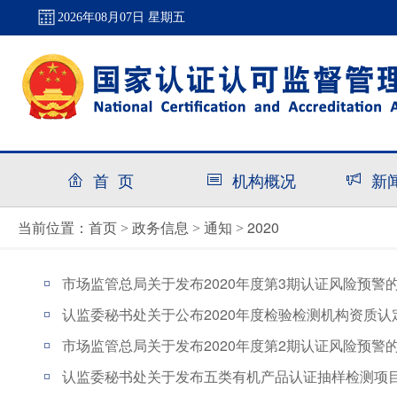
2026年08月07日 星期五
首 页
机构概况
新
首页
政务信息
通知
2020
当前位置：
>
>
>
市场监管总局关于发布2020年度第3期认证风险预警
认监委秘书处关于公布2020年度检验检测机构资质
市场监管总局关于发布2020年度第2期认证风险预警
认监委秘书处关于发布五类有机产品认证抽样检测项