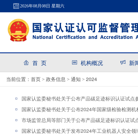
2026年08月08日 星期六
首 页
机构概况
新
首页
政务信息
通知
2024
当前位置：
>
>
>
国家认监委秘书处关于公布产品碳足迹标识认证试点
国家认监委秘书处关于公布2024年国家级检验检测
市场监管总局等部门关于公布产品碳足迹标识认证试
国家认监委秘书处关于发布2024年工业机器人安全