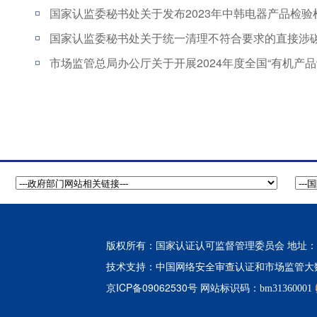
国家认监委秘书处关于发布2023年中韩电器产品检
国家认监委秘书处关于统一清理不符合要求的直接涉
市场监管总局办公厅关于开展2024年度全国“有机产
版权所有：国家认证认可监督管理委员会 地址：北
中国网络安全审查认证和市场监管大
技术支持：
京ICP备09062530号
网站标识码：bm31360001