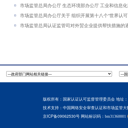
市场监管总局办公厅关于 组织开展第十八个“世界认可
市场监管总局认证监管司对外贸企业提供帮扶措施的
版权所有：国家认证认可监督管理委员会 地址：北
中国网络安全审查认证和市场监管大
技术支持：
京ICP备09062530号
网站标识码：bm31360001