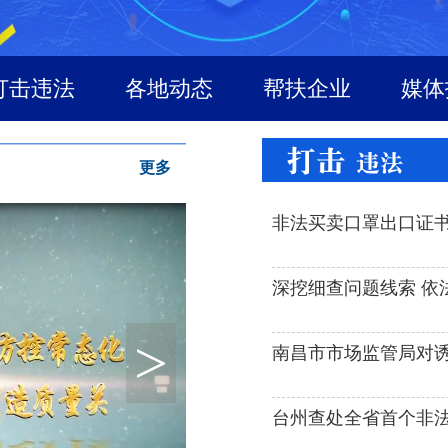
打击违法
各地动态
帮扶企业
媒体
更多
非法买卖口罩出口证书
深挖
>
南昌市市场监管局对诱导
台州查处全省首个非法