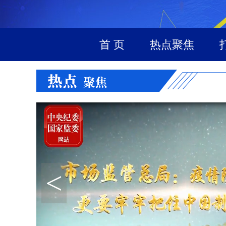
首 页
热点聚焦
<